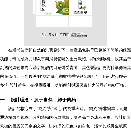
在崇尚健康與自然的消費趨勢下，農產品包裝早已超越了簡單的保護
功能，轉而成為品牌敘事與消費體驗的重要載體。綠心獼猴桃，以其晶瑩
剔透的綠色果肉和清甜微酸的口感備受青睞，其包裝設計更需精準傳達其
內在價值。一套優秀的“簡約綠心獼猴桃手提包裝設計”，正是以“少即是
多”的設計哲學，在視覺吸引、功能便利與環保責任之間尋得精妙平衡。
一、 設計理念：源于自然，歸于簡約
設計的核心在于“簡約”與“綠心”的雙重表達。“簡約”并非簡單，而是
通過精煉的視覺元素和清晰的信息層級，讓產品本身成為主角。設計摒棄
繁復的圖案與冗余的文字，以純凈的底色（如白色、淺卡其或再生紙原