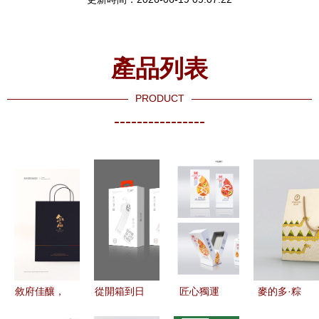
產品列表
PRODUCT
----------------
敘府佳釀，
從開箱到日
匠心獨運
麥的多·粽
匠心呈韻
常 藍牙耳
從平面視覺
子包裝設計