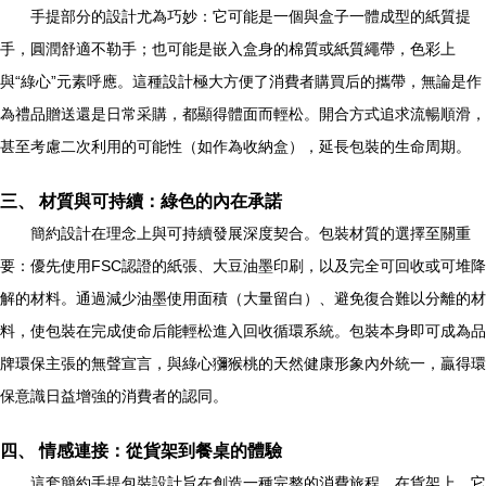
手提部分的設計尤為巧妙：它可能是一個與盒子一體成型的紙質提
手，圓潤舒適不勒手；也可能是嵌入盒身的棉質或紙質繩帶，色彩上
與“綠心”元素呼應。這種設計極大方便了消費者購買后的攜帶，無論是作
為禮品贈送還是日常采購，都顯得體面而輕松。開合方式追求流暢順滑，
甚至考慮二次利用的可能性（如作為收納盒），延長包裝的生命周期。
三、 材質與可持續：綠色的內在承諾
簡約設計在理念上與可持續發展深度契合。包裝材質的選擇至關重
要：優先使用FSC認證的紙張、大豆油墨印刷，以及完全可回收或可堆降
解的材料。通過減少油墨使用面積（大量留白）、避免復合難以分離的材
料，使包裝在完成使命后能輕松進入回收循環系統。包裝本身即可成為品
牌環保主張的無聲宣言，與綠心獼猴桃的天然健康形象內外統一，贏得環
保意識日益增強的消費者的認同。
四、 情感連接：從貨架到餐桌的體驗
這套簡約手提包裝設計旨在創造一種完整的消費旅程。在貨架上，它