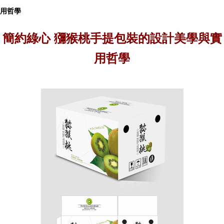
用哲學
簡約綠心 獼猴桃手提包裝的設計美學與實
用哲學