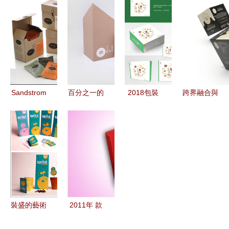
宜賓敘府酒
機包裝設計
到觸覺體驗
以平面藝術
包裝設計中
的藝術與科
的“花哈
煥新傳統美
的品牌敘事
學
哈”白酒包
食體驗
與創意表達
裝設計
Sandstrom
百分之一的
2018包裝
跨界融合與
Partners 以
匠心 包裝
設計 簡
返璞歸真
包裝設計講
設計中的精
約、可持續
海外蜂蜜包
述品牌故事
妙藝術
與互動體驗
裝設計新風
的藝術與策
的融合
尚（續篇）
略
裝盛的藝術
2011年 款
五款紙質包
式新穎、物