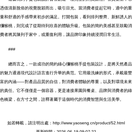
憑借清新脫俗的視覺脫穎而出，吸引目光。當消費者提起它時，適中的重
量和舒適的手感帶來初步的滿足。打開包裝，看到排列整齊、新鮮誘人的
獼猴桃，則完成了從期待到欣喜的體驗升級。包裝的簡約美感甚至鼓勵消
費者將其陳列于家中，或重復利用，讓品牌印象持續浸潤日常生活。
###
總而言之，一款成功的簡約綠心獼猴桃手提包裝設計，是將天然產品
的魅力通過現代設計語言進行升華的典范。它用最洗練的形式，承載最豐
富的內涵——對產品品質的自信，對消費者體驗的尊重，以及對環境未來
的責任。它不僅僅是一個容器，更是連接果園與餐桌、品牌與消費者的綠
色橋梁，在方寸之間，詮釋著屬于這個時代的消費智慧與生活美學。
如若轉載，請注明出處：http://www.yaoseng.cn/product/52.html
更新時間：2026-06-19 09:07:22