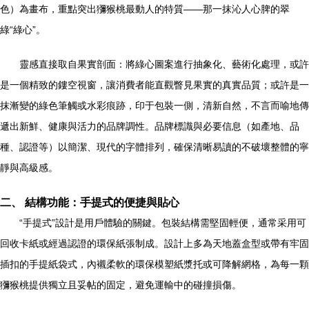
色）為畫布，重點突出獼猴桃最動人的特質——那一抹沁人心脾的翠
綠“綠心”。
靈感直接取自果實剖面：將綠心圖案進行抽象化、藝術化處理，或許
是一個精致的鏤空視窗，讓消費者能直觀瞥見果實的真實品質；或許是一
抹漸變的綠色筆觸或水彩痕跡，印于包裝一側，清新自然，不言而喻地傳
遞出新鮮、健康與活力的品牌調性。品牌標識與必要信息（如產地、品
種、認證等）以簡潔、現代的字體排列，確保清晰易讀的不破壞整體的寧
靜與高級感。
二、 結構功能：手提式的便捷與貼心
“手提式”設計是用戶體驗的關鍵。包裝結構需堅固輕便，通常采用可
回收卡紙或經過認證的環保紙張制成。設計上多為天地蓋盒型或帶有牢固
插扣的手提紙袋式，內襯柔軟的環保模塑紙漿托或可降解網格，為每一顆
獼猴桃提供獨立且妥帖的固定，避免運輸中的碰撞損傷。