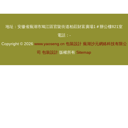
裝設計點亮
美價廉的包
理想生活
裝盒，北京
包裝廠助您
地址：安徽省蕪湖市鳩江區官陡街道柏莊財富廣場1＃辦公樓821室
包裝設計一
電話：-
臂之力
Copyright © 2026
www.yaoseng.cn
包裝設計
蕪湖沙元網絡科技有限公
司
包裝設計
版權所有
Sitemap